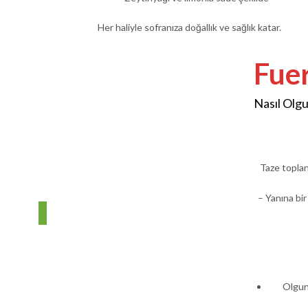
Her haliyle sofranıza doğallık ve sağlık katar.
Fue
Nasıl Olgun
Taze toplan
– Yanına bir
Olgun