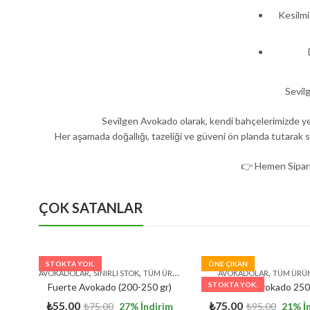
Kesilmi
Sevil
Sevilgen Avokado olarak, kendi bahçelerimizde yet
Her aşamada doğallığı, tazeliği ve güveni ön planda tutarak s
👉 Hemen Sipari
ÇOK SATANLAR
STOKTA YOK.
ÖNE ÇIKAN
,
,
,
AVOKADOLAR
SINIRLI STOK
TÜM ÜRÜNLER
AVOKADOLAR
TÜM ÜRÜ
STOKTA YOK.
Fuerte Avokado (200-250 gr)
Fuerte Avokado 250
₺
55,00
₺
75,00
₺
75,00
27
% İndirim
₺
95,00
21
% İ