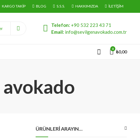
KARGO TAKIP
BLOG
S.S.S.
HAKKIMIZDA
İLETIŞIM
Telefon:
+90 532 223 43 71
Email:
info@sevilgenavokado.com.tr
0
₺
0,00
ci avokado
ÜRÜNLERI ARAYIN…