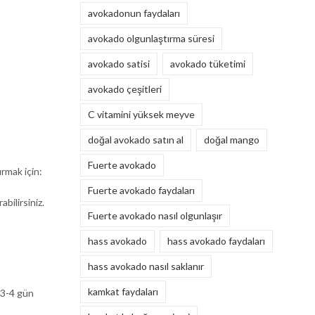
avokadonun faydaları
avokado olgunlaştırma süresi
avokado satisi
avokado tüketimi
avokado çeşitleri
C vitamini yüksek meyve
doğal avokado satın al
doğal mango
Fuerte avokado
rmak için:
Fuerte avokado faydaları
bilirsiniz.
Fuerte avokado nasıl olgunlaşır
hass avokado
hass avokado faydaları
hass avokado nasıl saklanır
kamkat faydaları
 3-4 gün