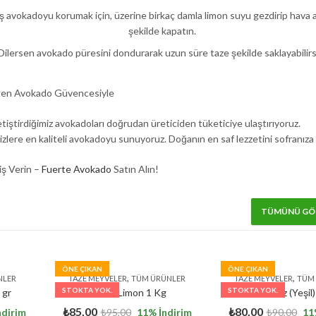
ş avokadoyu korumak için, üzerine birkaç damla limon suyu gezdirip hava
şekilde kapatın.
Dilersen avokado püresini dondurarak uzun süre taze şekilde saklayabilirs
gen Avokado Güvencesiyle
iştirdiğimiz avokadoları doğrudan üreticiden tüketiciye ulaştırıyoruz.
izlere en kaliteli avokadoyu sunuyoruz. Doğanın en saf lezzetini sofranıza 
ş Verin –
Fuerte Avokado
Satın Alın!
TÜMÜNÜ GÖ
ÖNE ÇIKAN
ÖNE ÇIKAN
,
,
NLER
TAZE MEYVELER
TÜM ÜRÜNLER
TAZE MEYVELER
TÜM
STOKTA YOK.
STOKTA YOK.
 gr
Mayer Limon 1 Kg
Yerli Muz (Yeşil
₺
85,00
₺
80,00
ndirim
₺
95,00
11
% İndirim
₺
90,00
11