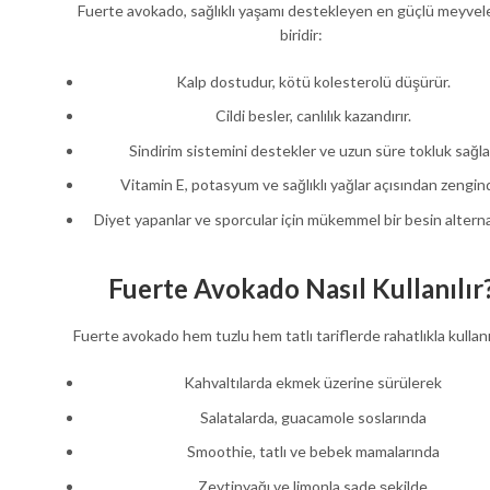
Fuerte avokado, sağlıklı yaşamı destekleyen en güçlü meyve
biridir:
Kalp dostudur, kötü kolesterolü düşürür.
Cildi besler, canlılık kazandırır.
Sindirim sistemini destekler ve uzun süre tokluk sağla
Vitamin E, potasyum ve sağlıklı yağlar açısından zengind
Diyet yapanlar ve sporcular için mükemmel bir besin alternat
Fuerte Avokado Nasıl Kullanılır
Fuerte avokado hem tuzlu hem tatlı tariflerde rahatlıkla kullanıl
Kahvaltılarda ekmek üzerine sürülerek
Salatalarda, guacamole soslarında
Smoothie, tatlı ve bebek mamalarında
Zeytinyağı ve limonla sade şekilde