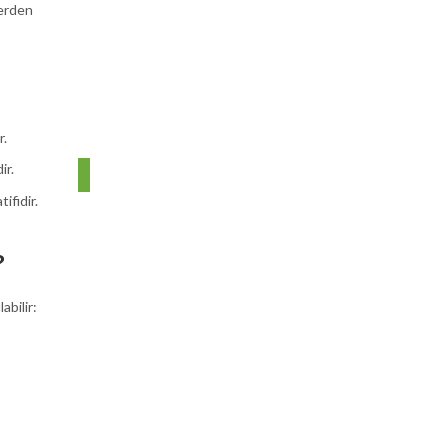
lerden
r.
ir.
ifidir.
?
abilir: