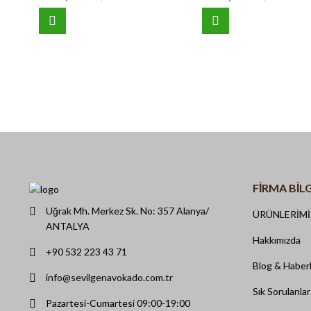
FIRMA BILG
Uğrak Mh. Merkez Sk. No: 357 Alanya/
ÜRÜNLERİM
ANTALYA
Hakkımızda
+90 532 223 43 71
Blog & Haber
info@sevilgenavokado.com.tr
Sık Sorulanlar
Pazartesi-Cumartesi 09:00-19:00