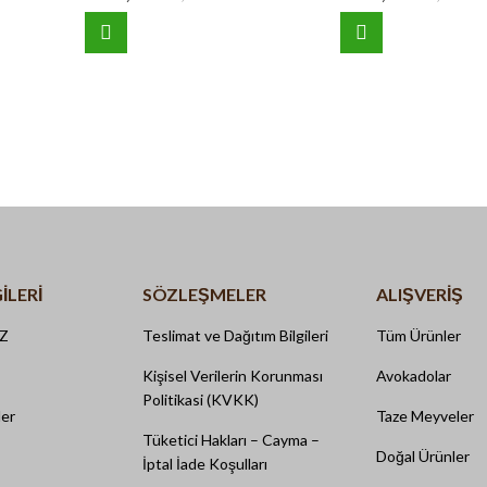
ILERI
SÖZLEŞMELER
ALIŞVERİŞ
İZ
Teslimat ve Dağıtım Bilgileri
Tüm Ürünler
Kişisel Verilerin Korunması
Avokadolar
Politikasi (KVKK)
ler
Taze Meyveler
Tüketici Hakları – Cayma –
Doğal Ürünler
İptal İade Koşulları