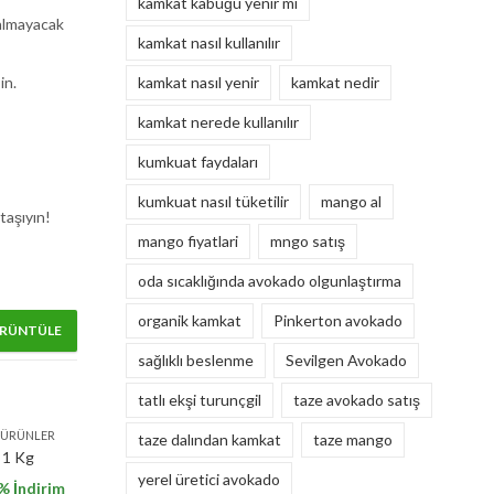
kamkat kabuğu yenir mi
 almayacak
kamkat nasıl kullanılır
kamkat nasıl yenir
kamkat nedir
in.
kamkat nerede kullanılır
kumkuat faydaları
kumkuat nasıl tüketilir
mango al
taşıyın!
mango fiyatlari
mngo satış
oda sıcaklığında avokado olgunlaştırma
organik kamkat
Pinkerton avokado
RÜNTÜLE
sağlıklı beslenme
Sevilgen Avokado
tatlı ekşi turunçgil
taze avokado satış
 ÜRÜNLER
taze dalından kamkat
taze mango
) 1 Kg
yerel üretici avokado
% İndirim