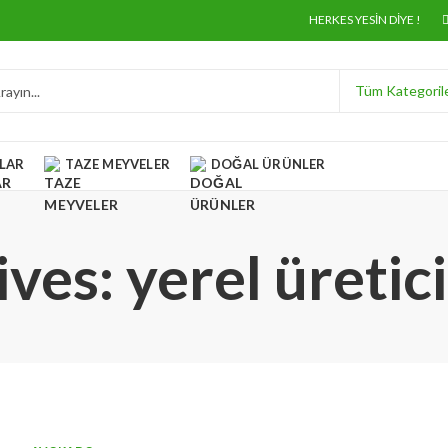
HERKES YESIN DIYE !
LAR
TAZE MEYVELER
DOĞAL ÜRÜNLER
ves: yerel üreti