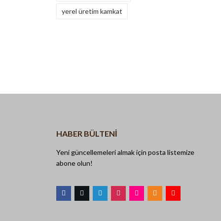
yerel üretim kamkat
HABER BÜLTENI
Yeni güncellemeleri almak için posta listemize
abone olun!