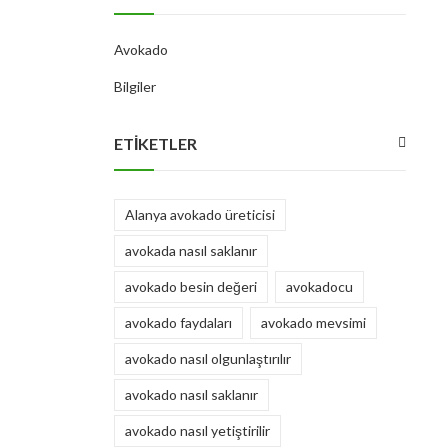
Avokado
Bilgiler
ETIKETLER
Alanya avokado üreticisi
avokada nasıl saklanır
avokado besin değeri
avokadocu
avokado faydaları
avokado mevsimi
avokado nasıl olgunlaştırılır
avokado nasıl saklanır
avokado nasıl yetiştirilir