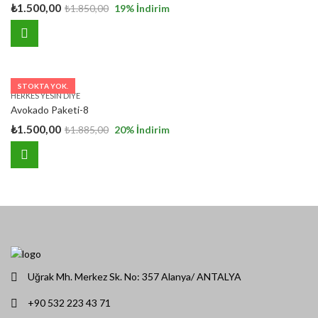
₺
1.500,00
₺
1.850,00
19
% İndirim
STOKTA YOK.
HERKES YESIN DIYE
Avokado Paketi-8
₺
1.500,00
₺
1.885,00
20
% İndirim
Uğrak Mh. Merkez Sk. No: 357 Alanya/ ANTALYA
+90 532 223 43 71