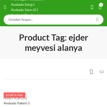
0
Product Tag: ejder
meyvesi alanya
STOKTA YOK.
HERKES YESIN DIYE
Avokado Paketi-5