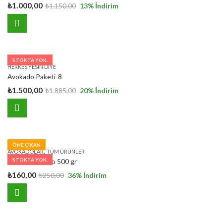
₺
1.000,00
₺
1.150,00
13
% İndirim
STOKTA YOK.
HERKES YESIN DIYE
Avokado Paketi-8
₺
1.500,00
₺
1.885,00
20
% İndirim
ÖNE ÇIKAN
,
AVOKADOLAR
TÜM ÜRÜNLER
STOKTA YOK.
Bebek Avokado 500 gr
₺
160,00
₺
250,00
36
% İndirim