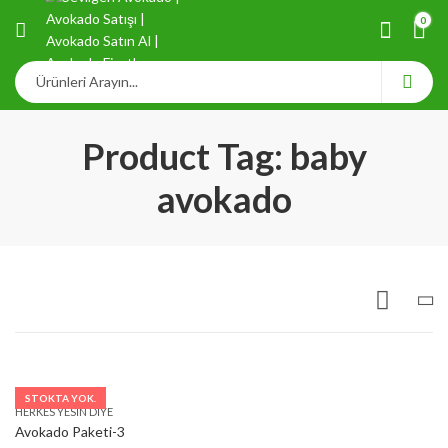
0
Product Tag: baby
avokado
STOKTA YOK.
HERKES YESIN DIYE
Avokado Paketi-3