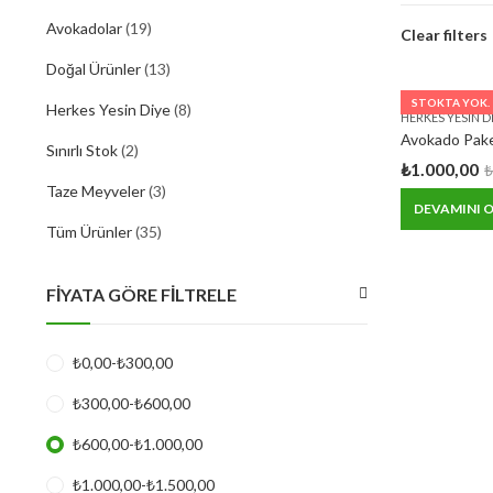
Avokadolar
(19)
Clear filters
Doğal Ürünler
(13)
STOKTA YOK.
Herkes Yesin Diye
(8)
HERKES YESIN D
Avokado Pake
Sınırlı Stok
(2)
₺
1.000,00
Taze Meyveler
(3)
DEVAMINI 
Tüm Ürünler
(35)
FIYATA GÖRE FILTRELE
₺
0,00
-
₺
300,00
₺
300,00
-
₺
600,00
₺
600,00
-
₺
1.000,00
₺
1.000,00
-
₺
1.500,00