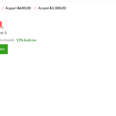
Asgari
₺
600,00
Azami
₺
1.000,00
IYE
ti-3
₺
1.150,00
13
% İndirim
OKU