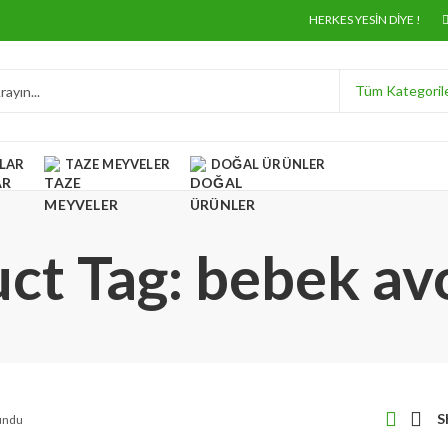
HERKES YESIN DIYE !
LAR
TAZE MEYVELER
DOĞAL ÜRÜNLER
ct Tag: bebek a
S
undu