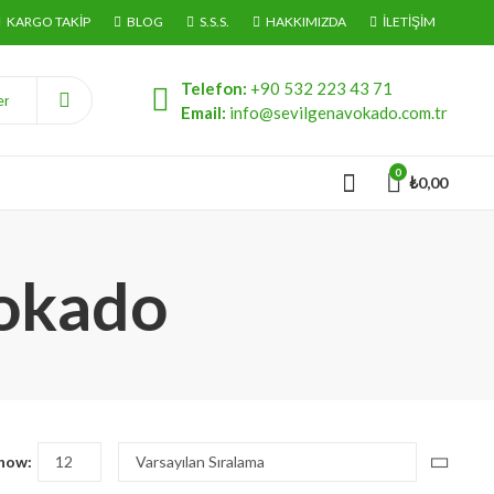
KARGO TAKIP
BLOG
S.S.S.
HAKKIMIZDA
İLETIŞIM
Telefon:
+90 532 223 43 71
Email:
info@sevilgenavokado.com.tr
0
₺
0,00
vokado
how: