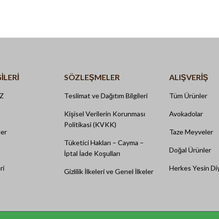
ILERI
SÖZLEŞMELER
ALIŞVERİŞ
İZ
Teslimat ve Dağıtım Bilgileri
Tüm Ürünler
Kişisel Verilerin Korunması
Avokadolar
Politikasi (KVKK)
ler
Taze Meyveler
Tüketici Hakları – Cayma –
Doğal Ürünler
İptal İade Koşulları
ri
Herkes Yesin Di
Gizlilik İlkeleri ve Genel İlkeler